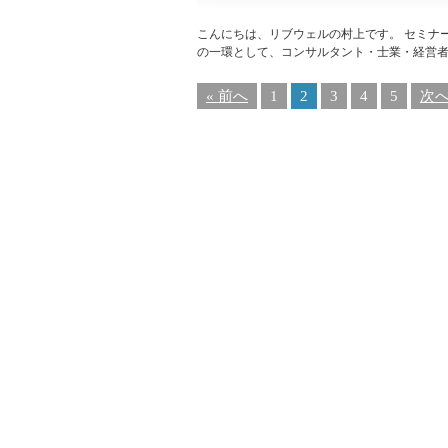
こんにちは、リブウェルの村上です。 セミナ
の一環として、コンサルタント・士業・経営者
« 前へ
1
2
3
4
5
次へ