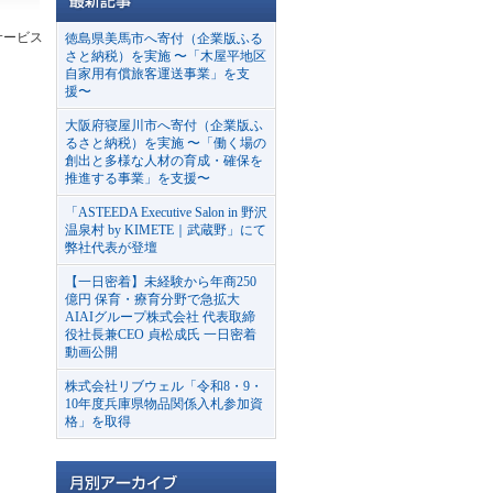
サービス
徳島県美馬市へ寄付（企業版ふる
さと納税）を実施 〜「木屋平地区
自家用有償旅客運送事業」を支
援〜
大阪府寝屋川市へ寄付（企業版ふ
るさと納税）を実施 〜「働く場の
創出と多様な人材の育成・確保を
推進する事業」を支援〜
「ASTEEDA Executive Salon in 野沢
温泉村 by KIMETE｜武蔵野」にて
弊社代表が登壇
【一日密着】未経験から年商250
億円 保育・療育分野で急拡大
AIAIグループ株式会社 代表取締
役社長兼CEO 貞松成氏 一日密着
動画公開
株式会社リブウェル「令和8・9・
10年度兵庫県物品関係入札参加資
格」を取得