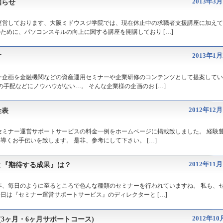
2013年3月
知らせ
運営しております、大阪ミドウスジ学院では、現在休止中の求職者支援講座に加え
ために、パソコンスキルの向上に関する講座を開講しており […]
2013年1月
す
ー企画を金融機関などの資産運用セミナーや企業研修のコンテンツとして提案して
の手配などにノウハウがない…。 そんな企業様の企画のお […]
2012年12
金表
セミナー運営サポートサービスの料金一例をホームページに掲載致しました。 経験
くお手伝いを致します。 是非、参考にして下さい。 […]
2012年11
と『期待する成果』は？
年、毎日のように至るところで色んな種類のセミナーを行われていますね。 私も、
日は『セミナー運営サポートサービス』のディレクターと […]
2012年10
(3ヶ月・6ヶ月サポートコース)