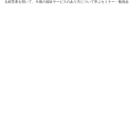
る経営者を招いて、今後の福祉サービスのあり方について学ぶセミナー・勉強会を開