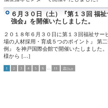
６月３０日（土）『第１３回 福
強会』を開催いたしました。
２０１８年６月３０日に第１３回福祉サービ
場の人材採用・育成５つのポイント』 第
例』 を神戸国際会館で開催いたしました
様から […]
1
2
3
4
5
6
…
11
次へ »