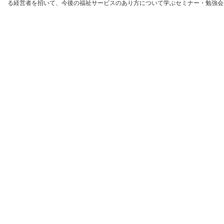
る経営者を招いて、今後の福祉サービスのあり方について学ぶセミナー・勉強会を開