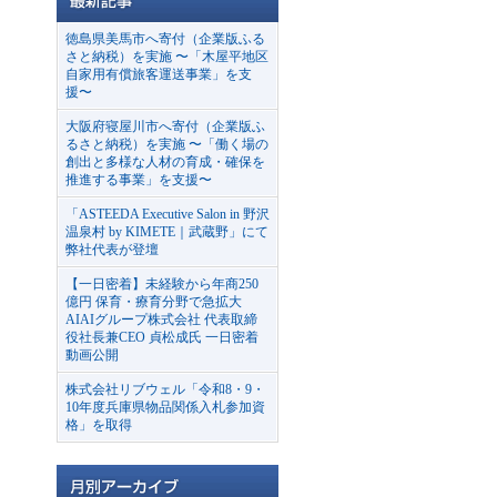
徳島県美馬市へ寄付（企業版ふる
さと納税）を実施 〜「木屋平地区
自家用有償旅客運送事業」を支
援〜
大阪府寝屋川市へ寄付（企業版ふ
るさと納税）を実施 〜「働く場の
創出と多様な人材の育成・確保を
推進する事業」を支援〜
「ASTEEDA Executive Salon in 野沢
温泉村 by KIMETE｜武蔵野」にて
弊社代表が登壇
【一日密着】未経験から年商250
億円 保育・療育分野で急拡大
AIAIグループ株式会社 代表取締
役社長兼CEO 貞松成氏 一日密着
動画公開
株式会社リブウェル「令和8・9・
10年度兵庫県物品関係入札参加資
格」を取得