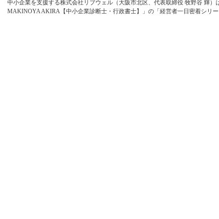
中小企業を支援する株式会社リブウェル（大阪市北区、代表取締役 牧野谷 輝）は、
MAKINOYA AKIRA【中小企業診断士・行政書士】」の「経営者一日密着シリーズ