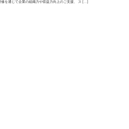
修を通じて企業の組織力や収益力向上のご支援、 ス […]