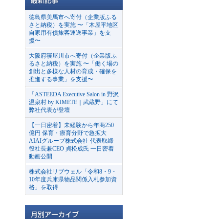
徳島県美馬市へ寄付（企業版ふる
さと納税）を実施 〜「木屋平地区
自家用有償旅客運送事業」を支
援〜
大阪府寝屋川市へ寄付（企業版ふ
るさと納税）を実施 〜「働く場の
創出と多様な人材の育成・確保を
推進する事業」を支援〜
「ASTEEDA Executive Salon in 野沢
温泉村 by KIMETE｜武蔵野」にて
弊社代表が登壇
【一日密着】未経験から年商250
億円 保育・療育分野で急拡大
AIAIグループ株式会社 代表取締
役社長兼CEO 貞松成氏 一日密着
動画公開
株式会社リブウェル「令和8・9・
10年度兵庫県物品関係入札参加資
格」を取得