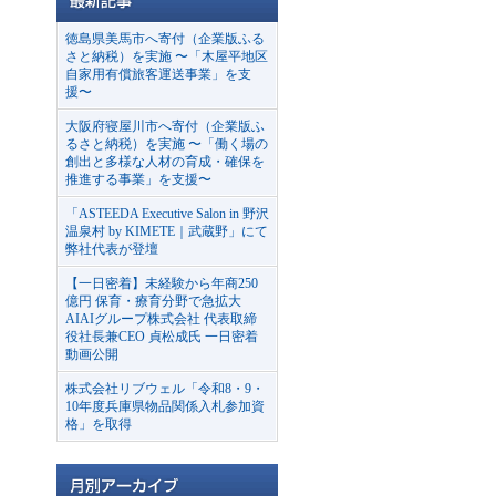
徳島県美馬市へ寄付（企業版ふる
さと納税）を実施 〜「木屋平地区
自家用有償旅客運送事業」を支
援〜
大阪府寝屋川市へ寄付（企業版ふ
るさと納税）を実施 〜「働く場の
創出と多様な人材の育成・確保を
推進する事業」を支援〜
「ASTEEDA Executive Salon in 野沢
温泉村 by KIMETE｜武蔵野」にて
弊社代表が登壇
【一日密着】未経験から年商250
億円 保育・療育分野で急拡大
AIAIグループ株式会社 代表取締
役社長兼CEO 貞松成氏 一日密着
動画公開
株式会社リブウェル「令和8・9・
10年度兵庫県物品関係入札参加資
格」を取得