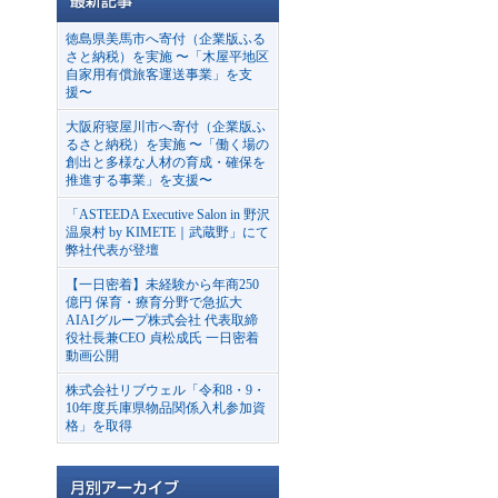
徳島県美馬市へ寄付（企業版ふる
さと納税）を実施 〜「木屋平地区
自家用有償旅客運送事業」を支
援〜
大阪府寝屋川市へ寄付（企業版ふ
るさと納税）を実施 〜「働く場の
創出と多様な人材の育成・確保を
推進する事業」を支援〜
「ASTEEDA Executive Salon in 野沢
温泉村 by KIMETE｜武蔵野」にて
弊社代表が登壇
【一日密着】未経験から年商250
億円 保育・療育分野で急拡大
AIAIグループ株式会社 代表取締
役社長兼CEO 貞松成氏 一日密着
動画公開
株式会社リブウェル「令和8・9・
10年度兵庫県物品関係入札参加資
格」を取得