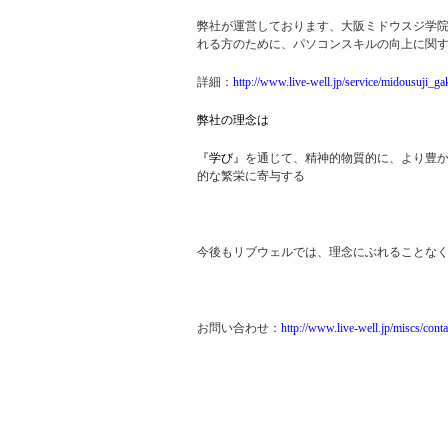
弊社が運営しております、大阪ミドウスジ学
れる方のために、パソコンスキルの向上に関
詳細：
http://www.live-well.jp/service/midousuji_ga
弊社の理念は
『学び』
を通じて、精神的物質的に、より豊
的な繁栄に寄与する
今後もリブウェルでは、理念にぶれることな
お問い合わせ：
http://www.live-well.jp/miscs/conta