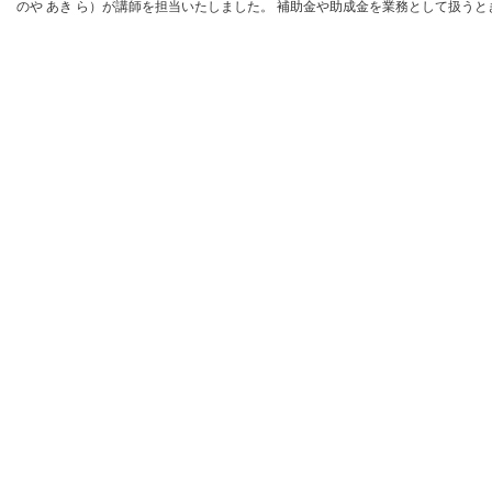
のや あき ら）が講師を担当いたしました。 補助金や助成金を業務として扱うとき