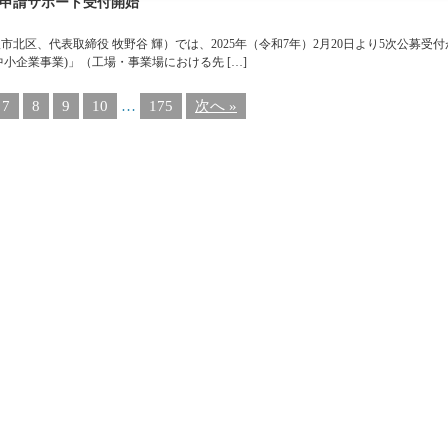
』の申請サポート受付開始
北区、代表取締役 牧野谷 輝）では、2025年（令和7年）2月20日より5次公募受
中小企業事業)」（工場・事業場における先 […]
7
8
9
10
…
175
次へ »