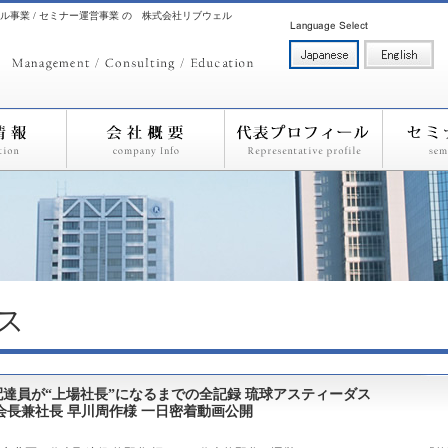
ル事業 / セミナー運営事業 の 株式会社リブウェル
ス
達員が“上場社長”になるまでの全記録 琉球アスティーダス
会長兼社長 早川周作様 一日密着動画公開