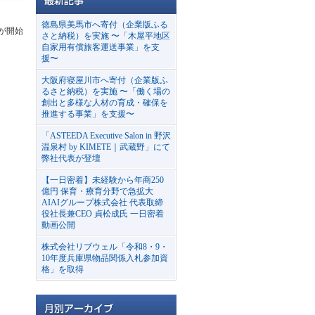
徳島県美馬市へ寄付（企業版ふる
付が開始
さと納税）を実施 〜「木屋平地区
自家用有償旅客運送事業」を支
援〜
大阪府寝屋川市へ寄付（企業版ふ
るさと納税）を実施 〜「働く場の
創出と多様な人材の育成・確保を
推進する事業」を支援〜
「ASTEEDA Executive Salon in 野沢
温泉村 by KIMETE｜武蔵野」にて
弊社代表が登壇
【一日密着】未経験から年商250
億円 保育・療育分野で急拡大
AIAIグループ株式会社 代表取締
役社長兼CEO 貞松成氏 一日密着
動画公開
株式会社リブウェル「令和8・9・
10年度兵庫県物品関係入札参加資
格」を取得