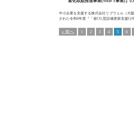
素化取組推進事業(SHIFT事業)
中小企業を支援する株式会社リブウェル（大阪市
された令和6年度『「省CO₂型設備更新支援C(
« 前へ
1
2
3
4
5
6