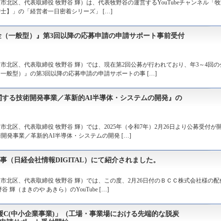
北区、代表取締役 牧野谷 輝）は、代表牧野谷の運営するYouTubeチャンネル「牧
政書士】」の「経営者一日密着シリーズ」 […]
助金（一般型）』第3回以降の応募申請の申請サポート事前受付
市北区、代表取締役 牧野谷 輝）では、現在第2回公募が行われており、年3～4回の
般型）』の第3回以降の応募申請の申請サポートの事 […]
関する技術開発事業／革新的AI半導体・システムの開発』の
北区、代表取締役 牧野谷 輝）では、2025年（令和7年）2月26日より公募受付が
開発事業／革新的AI半導体・システムの開発 […]
記事（日経会社情報DIGITAL）にて紹介されました。
市北区、代表取締役 牧野谷 輝）では、この度、2月26日付のＢＣＣ株式会社様の配
 輝（まきのや あきら）のYouTube […]
援C(中小企業事業)」（工場・事業場における先端的な脱炭