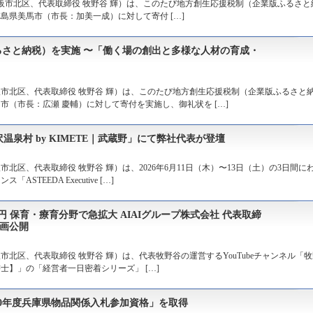
市北区、代表取締役 牧野谷 輝）は、このたび地方創生応援税制（企業版ふるさと
島県美馬市（市長：加美一成）に対して寄付 […]
さと納税）を実施 〜「働く場の創出と多様な人材の育成・
市北区、代表取締役 牧野谷 輝）は、このたび地方創生応援税制（企業版ふるさと
（市長：広瀬 慶輔）に対して寄付を実施し、御礼状を […]
n in 野沢温泉村 by KIMETE｜武蔵野」にて弊社代表が登壇
区、代表取締役 牧野谷 輝）は、2026年6月11日（木）〜13日（土）の3日間に
EEDA Executive […]
円 保育・療育分野で急拡大 AIAIグループ株式会社 代表取締
動画公開
北区、代表取締役 牧野谷 輝）は、代表牧野谷の運営するYouTubeチャンネル「牧
政書士】」の「経営者一日密着シリーズ」 […]
10年度兵庫県物品関係入札参加資格」を取得