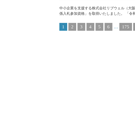
中小企業を支援する株式会社リブウェル（大阪市
係入札参加資格」を取得いたしました。 「令和8
1
2
3
4
5
6
…
175