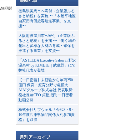
県物品関
徳島県美馬市へ寄付（企業版ふる
さと納税）を実施 〜「木屋平地区
自家用有償旅客運送事業」を支
援〜
大阪府寝屋川市へ寄付（企業版ふ
るさと納税）を実施 〜「働く場の
創出と多様な人材の育成・確保を
推進する事業」を支援〜
「ASTEEDA Executive Salon in 野沢
温泉村 by KIMETE｜武蔵野」にて
弊社代表が登壇
【一日密着】未経験から年商250
億円 保育・療育分野で急拡大
AIAIグループ株式会社 代表取締
役社長兼CEO 貞松成氏 一日密着
動画公開
株式会社リブウェル「令和8・9・
10年度兵庫県物品関係入札参加資
格」を取得