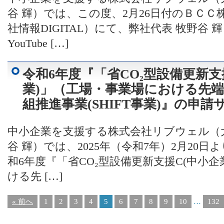
谷 輝）では、この度、2月26日付のＢＣ
社情報DIGITAL）にて、弊社代表 牧野谷
YouTube […]
令和6年度『「省CO₂型設備更新支
業)」（工場・事業場における先
組推進事業(SHIFT事業)』の申
中小企業を支援する株式会社リブウェル（
谷 輝）では、2025年（令和7年）2月20
和6年度『「省CO₂型設備更新支援C(中小
ける先 […]
« 前へ
1
2
3
4
5
6
7
8
9
10
…
132