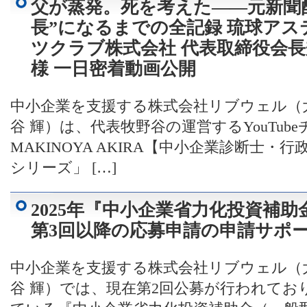
父が蒸発。死を考えた——元新聞
長”になるまでの全記録 琉球アス
ツクラブ株式会社 代表取締役会長
様 一日密着動画公開
中小企業を支援する株式会社リブウェル（
谷 輝）は、代表牧野谷の運営するYouTub
MAKINOYA AKIRA【中小企業診断士
シリーズ」 […]
2025年『中小企業省力化投資補
第3回以降の応募申請の申請サポ
中小企業を支援する株式会社リブウェル（
谷 輝）では、現在第2回公募が行われてお