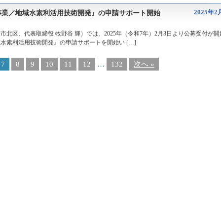
2025年2
発事業／地域水素利活用技術開発』の申請サポート開始
北区、代表取締役 牧野谷 輝）では、2025年（令和7年）2月3日より公募受付が開
域水素利活用技術開発』の申請サポートを開始い […]
7
8
9
10
11
12
…
132
次へ »