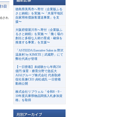
月5日
徳島県美馬市へ寄付（企業版ふる
さと納税）を実施 〜「木屋平地区
自家用有償旅客運送事業」を支
始され
援〜
大阪府寝屋川市へ寄付（企業版ふ
るさと納税）を実施 〜「働く場の
創出と多様な人材の育成・確保を
推進する事業」を支援〜
「ASTEEDA Executive Salon in 野沢
温泉村 by KIMETE｜武蔵野」にて
弊社代表が登壇
【一日密着】未経験から年商250
億円 保育・療育分野で急拡大
AIAIグループ株式会社 代表取締
役社長兼CEO 貞松成氏 一日密着
動画公開
株式会社リブウェル「令和8・9・
10年度兵庫県物品関係入札参加資
格」を取得