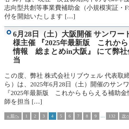
志向型共創等事業費補助金（小規模実証・F
付を開始いたします […]
6月28日（土）大阪開催 サンワ
様主催 『2025年最新版 これか
情報 総まとめin大阪』 にて弊
当
この度、弊社 株式会社リブウェル 代表取締
ら）は、2025年6月28日（土）開催のサ
『2025年最新版 これからもらえる補助金
師を担当 […]
« 前へ
1
2
3
4
5
6
7
8
9
…
132
次へ