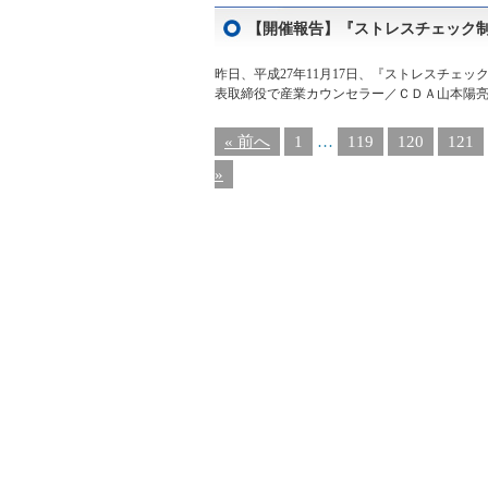
【開催報告】『ストレスチェック
昨日、平成27年11月17日、『ストレスチェ
表取締役で産業カウンセラー／ＣＤＡ山本陽亮氏
« 前へ
1
…
119
120
121
»