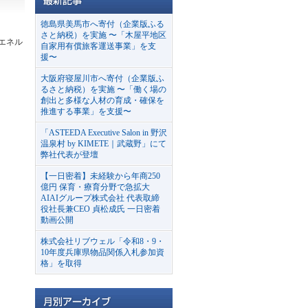
徳島県美馬市へ寄付（企業版ふる
さと納税）を実施 〜「木屋平地区
エネル
自家用有償旅客運送事業」を支
援〜
大阪府寝屋川市へ寄付（企業版ふ
るさと納税）を実施 〜「働く場の
創出と多様な人材の育成・確保を
推進する事業」を支援〜
「ASTEEDA Executive Salon in 野沢
温泉村 by KIMETE｜武蔵野」にて
弊社代表が登壇
【一日密着】未経験から年商250
億円 保育・療育分野で急拡大
AIAIグループ株式会社 代表取締
役社長兼CEO 貞松成氏 一日密着
動画公開
株式会社リブウェル「令和8・9・
10年度兵庫県物品関係入札参加資
格」を取得