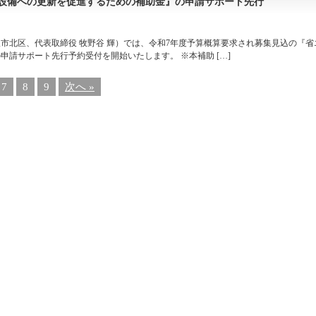
ー設備への更新を促進するための補助金』の申請サポート先行
市北区、代表取締役 牧野谷 輝）では、令和7年度予算概算要求され募集見込の『省
請サポート先行予約受付を開始いたします。 ※本補助 […]
7
8
9
次へ »