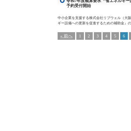
令和7年度概算要求『省エネルギ
予約受付開始
中小企業を支援する株式会社リブウェル（大阪
ギー設備への更新を促進するための補助金』の申
« 前へ
1
2
3
4
5
6