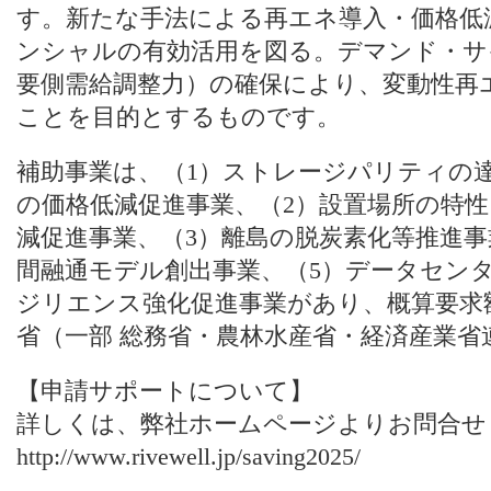
す。新たな手法による再エネ導入・価格低
ンシャルの有効活用を図る。デマンド・サ
要側需給調整力）の確保により、変動性再
ことを目的とするものです。
補助事業は、（1）ストレージパリティの
の価格低減促進事業、（2）設置場所の特
減促進事業、（3）離島の脱炭素化等推進事
間融通モデル創出事業、（5）データセン
ジリエンス強化促進事業があり、概算要求額は
省（一部 総務省・農林水産省・経済産業省
【申請サポートについて】
詳しくは、
弊社ホームページ
よりお問合せ
http://www.rivewell.jp/saving2025/