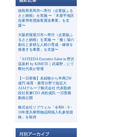
徳島県美馬市へ寄付（企業版ふる
さと納税）を実施 〜「木屋平地区
自家用有償旅客運送事業」を支
援〜
大阪府寝屋川市へ寄付（企業版ふ
るさと納税）を実施 〜「働く場の
創出と多様な人材の育成・確保を
推進する事業」を支援〜
「ASTEEDA Executive Salon in 野沢
温泉村 by KIMETE｜武蔵野」にて
弊社代表が登壇
【一日密着】未経験から年商250
億円 保育・療育分野で急拡大
AIAIグループ株式会社 代表取締
役社長兼CEO 貞松成氏 一日密着
動画公開
株式会社リブウェル「令和8・9・
10年度兵庫県物品関係入札参加資
格」を取得