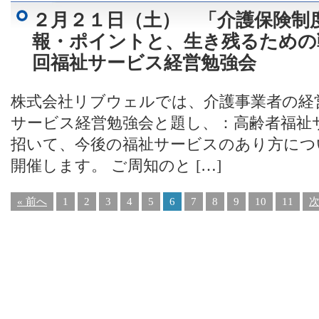
２月２１日（土） 「介護保険制
報・ポイントと、生き残るための
回福祉サービス経営勉強会
株式会社リブウェルでは、介護事業者の経
サービス経営勉強会と題し、：高齢者福祉
招いて、今後の福祉サービスのあり方につ
開催します。 ご周知のと […]
« 前へ
1
2
3
4
5
6
7
8
9
10
11
次