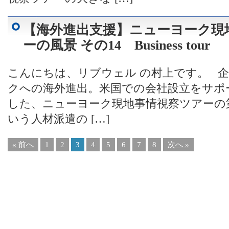
【海外進出支援】ニューヨーク現
ーの風景 その14 Business tour
こんにちは、リブウェル の村上です。 
クへの海外進出。米国での会社設立をサポ
した、ニューヨーク現地事情視察ツアーの第1
いう人材派遣の […]
« 前へ
1
2
3
4
5
6
7
8
次へ »