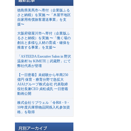
徳島県美馬市へ寄付（企業版ふる
さと納税）を実施 〜「木屋平地区
自家用有償旅客運送事業」を支
援〜
大阪府寝屋川市へ寄付（企業版ふ
るさと納税）を実施 〜「働く場の
創出と多様な人材の育成・確保を
推進する事業」を支援〜
「ASTEEDA Executive Salon in 野沢
温泉村 by KIMETE｜武蔵野」にて
弊社代表が登壇
【一日密着】未経験から年商250
億円 保育・療育分野で急拡大
AIAIグループ株式会社 代表取締
役社長兼CEO 貞松成氏 一日密着
動画公開
株式会社リブウェル「令和8・9・
10年度兵庫県物品関係入札参加資
格」を取得