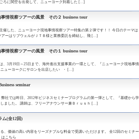
時ごろに関空を出発して、ニューヨーク到着した […]
察ツアーの風景 その２ business tour
主催した、ニューヨーク現地事情視察ツアー特集の第２弾です！！ 今日のテーマは
アーはリブウェルがＪＴＢ様と業務委託を締結し、飛 […]
察ツアーの風景 その１ business tour
は、3月19日～25日まで、海外進出支援事業の一環として、『ニューヨーク現地事
ニューヨークにサロンを出店したい ・ […]
ss seminar
 弊社では昨日、2012年ビジネスセミナープログラムの第一弾として、『基礎から
ました。 講師は、フリーアナウンサー兼Ｂｒｕｓｈ […]
ム(全12回)
る、価値の高い内容をリーズナブルな料金で受講いただけます。 全12回のセミナ
くはこちら