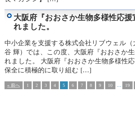
大阪府『おおさか生物多様性応援
れました。
中小企業を支援する株式会社リブウェル（
谷 輝）では、この度、大阪府『おおさか
れました。 大阪府『おおさか生物多様性
保全に積極的に取り組む […]
« 前へ
1
2
3
4
5
6
7
8
9
10
…
19