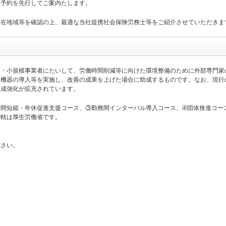
ト予約を先行してご案内たします。
所在地域等を確認の上、最適な当社提携社会保険労務士等をご紹介させていただきま
業・小規模事業者にたいして、労働時間削減等に向けた環境整備のために外部専門家
・機器の導入等を実施し、改善の成果を上げた場合に助成するものです。なお、現行
助成強化が拡充されています。
間短縮・年休促進支援コース、③勤務間インターバル導入コース、➃団体推進コー
所轄は厚生労働省です。
ださい。