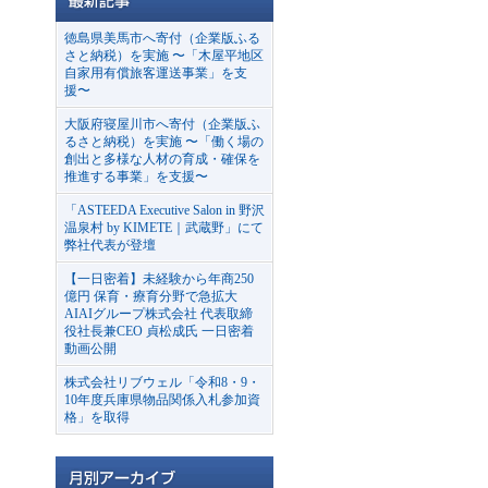
徳島県美馬市へ寄付（企業版ふる
さと納税）を実施 〜「木屋平地区
自家用有償旅客運送事業」を支
援〜
大阪府寝屋川市へ寄付（企業版ふ
るさと納税）を実施 〜「働く場の
創出と多様な人材の育成・確保を
推進する事業」を支援〜
「ASTEEDA Executive Salon in 野沢
温泉村 by KIMETE｜武蔵野」にて
弊社代表が登壇
【一日密着】未経験から年商250
億円 保育・療育分野で急拡大
AIAIグループ株式会社 代表取締
役社長兼CEO 貞松成氏 一日密着
動画公開
株式会社リブウェル「令和8・9・
10年度兵庫県物品関係入札参加資
格」を取得