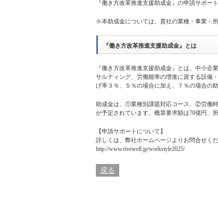
『働き方改革推進支援助成金』の申請サポー
※本助成金については、貴社の業種・事業・
『働き方改革推進支援助成金』とは
『働き方改革推進支援助成金』とは、中小企
サルティング、労働能率の増進に資する設備
げ率３％、５％の場合に加え、７％の場合の
助成金は、①業種別課題対応コース、②労働時
が予定されています。概算要求額は70億円、
【申請サポートについて】
詳しくは、
弊社ホームページ
よりお問合せく
http://www.rivewell.jp/workstyle2025/
戻る