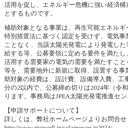
活用を促し、エネルギー危機に強い経済構
とするものです。
補助対象となる事業は、再生可能エネルギ
特別措置法に基づく認定を受けず、電気事
ことなく、当該太陽光発電により発電した
給する等、公募要領に定める要件を満たし
活用する需要家の電気の需要を満たすこと
等を、需要地外に新規に取得、設置する事
助対象の経費は、設計費、設備導入費、工
分の2以内で、公募締め切りは2024年（令和
ります。事務局はJPEA太陽光発電推進センタ
【申請サポートについて】
詳しくは、
弊社ホームページ
よりお問合せ
http://www.rivewell.jp/solarpower-in2024/