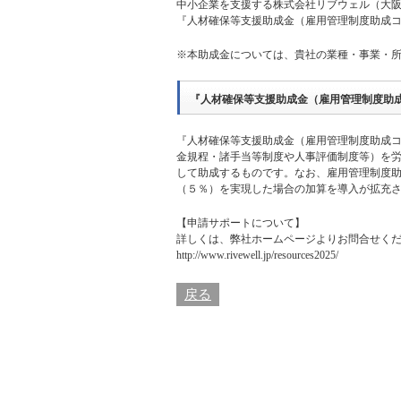
中小企業を支援する株式会社リブウェル（大阪
『人材確保等支援助成金（雇用管理制度助成
※本助成金については、貴社の業種・事業・
『人材確保等支援助成金（雇用管理制度助
『人材確保等支援助成金（雇用管理制度助成
金規程・諸手当等制度や人事評価制度等）を
して助成するものです。なお、雇用管理制度
（５％）を実現した場合の加算を導入が拡充さ
【申請サポートについて】
詳しくは、
弊社ホームページ
よりお問合せく
http://www.rivewell.jp/resources2025/
戻る