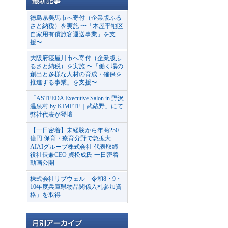
徳島県美馬市へ寄付（企業版ふる
さと納税）を実施 〜「木屋平地区
自家用有償旅客運送事業」を支
援〜
大阪府寝屋川市へ寄付（企業版ふ
るさと納税）を実施 〜「働く場の
創出と多様な人材の育成・確保を
推進する事業」を支援〜
「ASTEEDA Executive Salon in 野沢
温泉村 by KIMETE｜武蔵野」にて
弊社代表が登壇
【一日密着】未経験から年商250
億円 保育・療育分野で急拡大
AIAIグループ株式会社 代表取締
役社長兼CEO 貞松成氏 一日密着
動画公開
株式会社リブウェル「令和8・9・
10年度兵庫県物品関係入札参加資
格」を取得