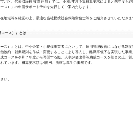
市北区、代表取締役 牧野谷 輝）では、令和7年度予算概算要求によると来年度も継
コース）』の申請サポート予約を先行してご案内たします。
所在地域等を確認の上、最適な当社提携社会保険労務士等をご紹介させていただきま
成コース）』とは
コース）』とは、中小企業・小規模事業者にたいして、雇用管理改善につながる制度
労働協約・就業規則を作成・変更することにより導入し、離職率低下を実現した事業
助成コースを令和７年度から再開する際、人事評価改善等助成コースを統合の上、賃
れています。概算要求額は4億円、所轄は厚生労働省です。
ださい。