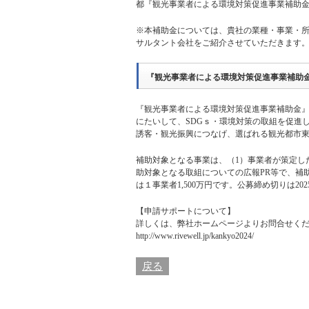
都『観光事業者による環境対策促進事業補助
※本補助金については、貴社の業種・事業・
サルタント会社をご紹介させていただきます
『観光事業者による環境対策促進事業補助
『観光事業者による環境対策促進事業補助金
にたいして、SDGｓ・環境対策の取組を促進
誘客・観光振興につなげ、選ばれる観光都市
補助対象となる事業は、（1）事業者が策定し
助対象となる取組についての広報PR等で、補
は１事業者1,500万円です。公募締め切りは2
【申請サポートについて】
詳しくは、
弊社ホームページ
よりお問合せく
http://www.rivewell.jp/kankyo2024/
戻る