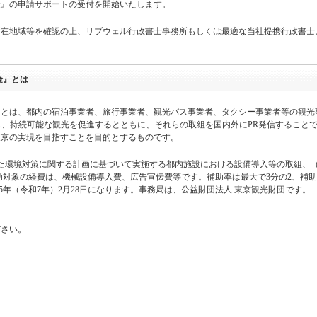
金』の申請サポートの受付を開始いたします。
所在地域等を確認の上、リブウェル行政書士事務所もしくは最適な当社提携行政書士
。
金』とは
』とは、都内の宿泊事業者、旅行事業者、観光バス事業者、タクシー事業者等の観光
し、持続可能な観光を促進するとともに、それらの取組を国内外にPR発信すること
東京の実現を目指すことを目的とするものです。
た環境対策に関する計画に基づいて実施する都内施設における設備導入等の取組、（
助対象の経費は、機械設備導入費、広告宣伝費等です。補助率は最大で3分の2、補
025年（令和7年）2月28日になります。事務局は、公益財団法人 東京観光財団です。
ださい。