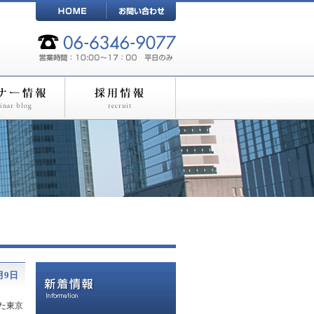
月9日
た東京