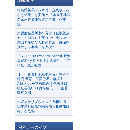
徳島県美馬市へ寄付（企業版ふる
さと納税）を実施 〜「木屋平地区
自家用有償旅客運送事業」を支
援〜
大阪府寝屋川市へ寄付（企業版ふ
るさと納税）を実施 〜「働く場の
創出と多様な人材の育成・確保を
推進する事業」を支援〜
「ASTEEDA Executive Salon in 野沢
温泉村 by KIMETE｜武蔵野」にて
弊社代表が登壇
【一日密着】未経験から年商250
億円 保育・療育分野で急拡大
AIAIグループ株式会社 代表取締
役社長兼CEO 貞松成氏 一日密着
動画公開
株式会社リブウェル「令和8・9・
10年度兵庫県物品関係入札参加資
格」を取得