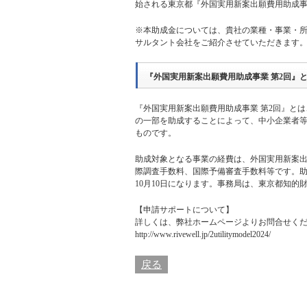
始される東京都『外国実用新案出願費用助成事
※本助成金については、貴社の業種・事業・
サルタント会社をご紹介させていただきます
『外国実用新案出願費用助成事業 第2回』
『外国実用新案出願費用助成事業 第2回』と
の一部を助成することによって、中小企業者
ものです。
助成対象となる事業の経費は、外国実用新案
際調査手数料、国際予備審査手数料等です。助成
10月10日になります。事務局は、東京都知的
【申請サポートについて】
詳しくは、
弊社ホームページ
よりお問合せく
http://www.rivewell.jp/2utilitymodel2024/
戻る