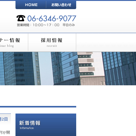
月2日
受付が開