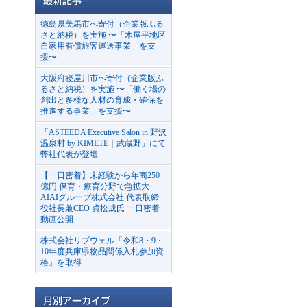
徳島県美馬市へ寄付（企業版ふる
さと納税）を実施 〜「木屋平地区
自家用有償旅客運送事業」を支
援〜
大阪府寝屋川市へ寄付（企業版ふ
るさと納税）を実施 〜「働く場の
創出と多様な人材の育成・確保を
推進する事業」を支援〜
「ASTEEDA Executive Salon in 野沢
温泉村 by KIMETE｜武蔵野」にて
弊社代表が登壇
【一日密着】未経験から年商250
億円 保育・療育分野で急拡大
AIAIグループ株式会社 代表取締
役社長兼CEO 貞松成氏 一日密着
動画公開
株式会社リブウェル「令和8・9・
10年度兵庫県物品関係入札参加資
格」を取得