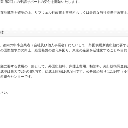
業 第2回』の申請サポートの受付を開始いたします。
所在地域等を確認の上、リブウェル行政書士事務所もしくは最適な当社提携行政書士
。
とは
は、都内の中小企業者（会社及び個人事業者）にたいして、外国実用新案出願に要す
等の国際競争力の向上、経営基盤の強化を図り、東京の産業を活性化することを目的
出願に要する費用の一部として、外国出願料、弁理士費用、翻訳料、先行技術調査費
率は最大で2分の1以内で、助成上限額は60万円です。公募締め切りは2024年（令
財産総合センターです。
ださい。