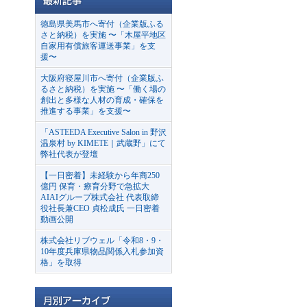
徳島県美馬市へ寄付（企業版ふる
さと納税）を実施 〜「木屋平地区
自家用有償旅客運送事業」を支
援〜
大阪府寝屋川市へ寄付（企業版ふ
るさと納税）を実施 〜「働く場の
創出と多様な人材の育成・確保を
推進する事業」を支援〜
「ASTEEDA Executive Salon in 野沢
温泉村 by KIMETE｜武蔵野」にて
弊社代表が登壇
【一日密着】未経験から年商250
億円 保育・療育分野で急拡大
AIAIグループ株式会社 代表取締
役社長兼CEO 貞松成氏 一日密着
動画公開
株式会社リブウェル「令和8・9・
10年度兵庫県物品関係入札参加資
格」を取得