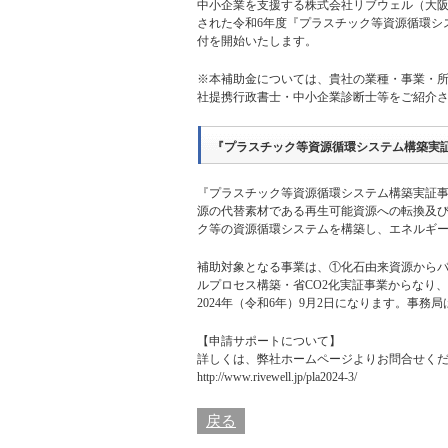
中小企業を支援する株式会社リブウェル（大阪市
された令和6年度『プラスチック等資源循環シ
付を開始いたします。
※本補助金については、貴社の業種・事業・
社提携行政書士・中小企業診断士等をご紹介
『プラスチック等資源循環システム構築実
『プラスチック等資源循環システム構築実証
源の代替素材である再生可能資源への転換及
ク等の資源循環システムを構築し、エネルギー
補助対象となる事業は、①化石由来資源から
ルプロセス構築・省CO2化実証事業からなり
2024年（令和6年）9月2日になります。事
【申請サポートについて】
詳しくは、弊社ホームページよりお問合せく
http://www.rivewell.jp/pla2024-3/
戻る