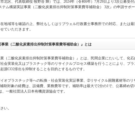
北区、代表取締役 牧野谷 輝）では、2024年（令和6年）7月29日より3次公募受
ステム構築実証事業（二酸化炭素排出抑制対策事業費等補助金） 3次』の申請サポ
所在地域等を確認の上、弊社もしくはリブウェル行政書士事務所での対応、または最
させていただきます。
証事業（二酸化炭素排出抑制対策事業費等補助金）』とは
事業（二酸化炭素排出抑制対策事業費等補助金）』とは、民間企業にたいして、化石
び社会実装化又はプラスチック等のリサイクルプロセス構築を行うことにより、プラ
起源CO2排出を抑制することを目的とするものです。
バイオプラスチック等への転換・社会実装化実証事業、➁リサイクル困難素材等のリ
、補助対象の経費は、設備費、業務費等です。補助率は最大で2分の1で、公募締め切
務局は、一般社団法人日本有機資源協会です。
ださい。