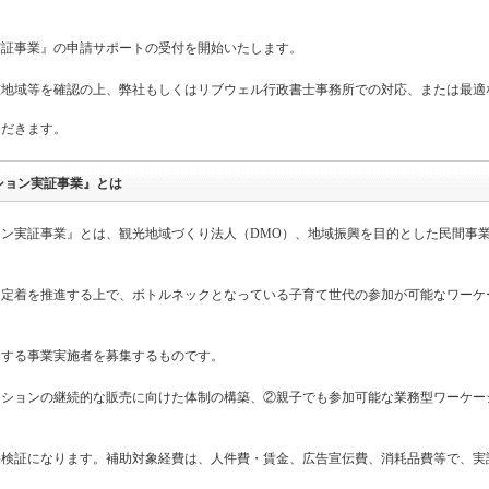
実証事業』の申請サポートの受付を開始いたします。
在地域等を確認の上、弊社もしくはリブウェル行政書士事務所での対応、または最適
ただきます。
ション実証事業』とは
ン実証事業』とは、観光地域づくり法人（DMO）、地域振興を目的とした民間事
・定着を推進する上で、ボトルネックとなっている子育て世代の参加が可能なワーケ
力する事業実施者を募集するものです。
ーションの継続的な販売に向けた体制の構築、②親子でも参加可能な業務型ワーケー
果検証になります。補助対象経費は、人件費・賃金、広告宣伝費、消耗品費等で、実