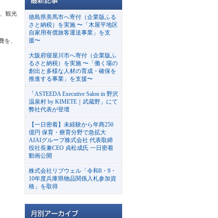
は、観光
徳島県美馬市へ寄付（企業版ふる
さと納税）を実施 〜「木屋平地区
自家用有償旅客運送事業」を支
援〜
費を、
大阪府寝屋川市へ寄付（企業版ふ
るさと納税）を実施 〜「働く場の
創出と多様な人材の育成・確保を
推進する事業」を支援〜
「ASTEEDA Executive Salon in 野沢
温泉村 by KIMETE｜武蔵野」にて
弊社代表が登壇
【一日密着】未経験から年商250
億円 保育・療育分野で急拡大
AIAIグループ株式会社 代表取締
役社長兼CEO 貞松成氏 一日密着
動画公開
株式会社リブウェル「令和8・9・
10年度兵庫県物品関係入札参加資
格」を取得