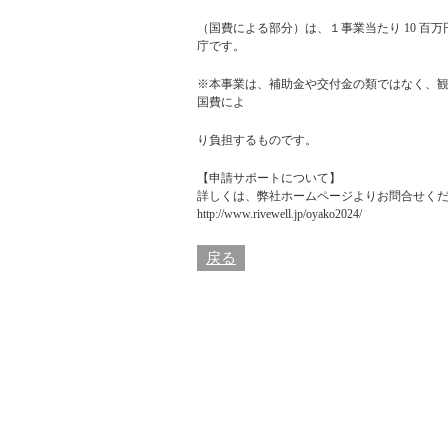
（国費による部分）は、１事業当たり 10 百万
庁です。
※本事業は、補助金や交付金の類ではなく、
国費によ
り負担するものです。
【申請サポートについて】
詳しくは、
弊社ホームページ
よりお問合せく
http://www.rivewell.jp/oyako2024/
戻る