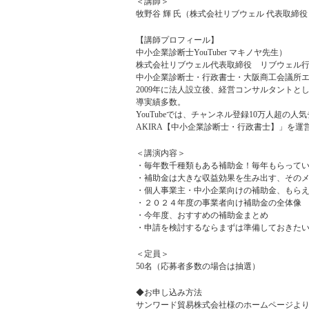
＜講師＞
牧野谷 輝 氏（株式会社リブウェル 代表取締役
【講師プロフィール】
中小企業診断士YouTuber マキノヤ先生）
株式会社リブウェル代表取締役 リブウェル
中小企業診断士・行政書士・大阪商工会議所
2009年に法人設立後、経営コンサルタントと
導実績多数。
YouTubeでは、チャンネル登録10万人超の人気
AKIRA【中小企業診断士・行政書士】」を
＜講演内容＞
・毎年数千種類もある補助金！毎年もらって
・補助金は大きな収益効果を生み出す、その
・個人事業主・中小企業向けの補助金、もら
・２０２４年度の事業者向け補助金の全体像
・今年度、おすすめの補助金まとめ
・申請を検討するならまずは準備しておきた
＜定員＞
50名（応募者多数の場合は抽選）
◆お申し込み方法
サンワード貿易株式会社様の
ホームページ
よ