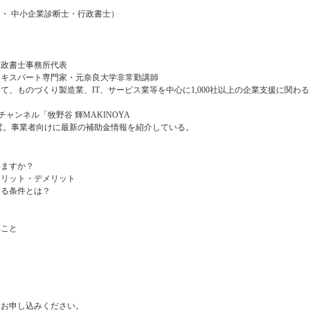
 ・ 中小企業診断士・行政書士）
行政書士事務所代表
エキスパート専門家・元奈良大学非常勤講師
して、ものづくり製造業、IT、サービス業等を中心に1,000社以上の企業支援に関わ
チャンネル「牧野谷 輝MAKINOYA
運営。事業者向けに最新の補助金情報を紹介している。
いますか？
メリット・デメリット
える条件とは？
いこと
りお申し込みください。