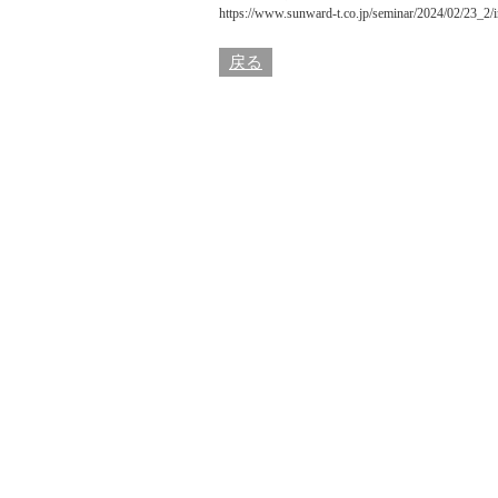
https://www.sunward-t.co.jp/seminar/2024/02/23_2/
戻る