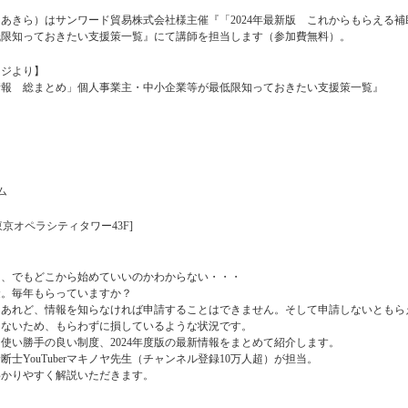
や あきら）はサンワード貿易株式会社様主催『「2024年最新版 これからもらえる補
低限知っておきたい支援策一覧』にて講師を担当します（参加費無料）。
ージより】
金情報 総まとめ」個人事業主・中小企業等が最低限知っておきたい支援策一覧』
ム
 東京オペラシティタワー43F]
る、でもどこから始めていいのかわからない・・・
金。毎年もらっていますか？
くあれど、情報を知らなければ申請することはできません。そして申請しないともら
らないため、もらわずに損しているような状況です。
使い勝手の良い制度、2024年度版の最新情報をまとめて紹介します。
YouTuberマキノヤ先生（チャンネル登録10万人超）が担当。
わかりやすく解説いただきます。