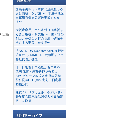
徳島県美馬市へ寄付（企業版ふる
さと納税）を実施 〜「木屋平地区
自家用有償旅客運送事業」を支
援〜
大阪府寝屋川市へ寄付（企業版ふ
るなど指
るさと納税）を実施 〜「働く場の
創出と多様な人材の育成・確保を
推進する事業」を支援〜
「ASTEEDA Executive Salon in 野沢
温泉村 by KIMETE｜武蔵野」にて
弊社代表が登壇
【一日密着】未経験から年商250
億円 保育・療育分野で急拡大
AIAIグループ株式会社 代表取締
役社長兼CEO 貞松成氏 一日密着
動画公開
株式会社リブウェル「令和8・9・
10年度兵庫県物品関係入札参加資
格」を取得