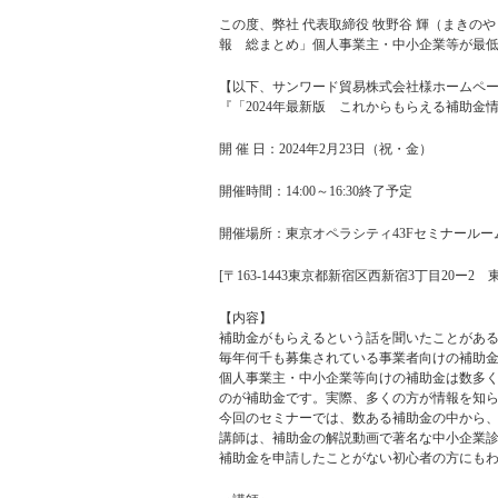
この度、弊社 代表取締役 牧野谷 輝（まきの
報 総まとめ」個人事業主・中小企業等が最
【以下、サンワード貿易株式会社様ホームペ
『「2024年最新版 これからもらえる補助
開 催 日：2024年2月23日（祝・金）
開催時間：14:00～16:30終了予定
開催場所：東京オペラシティ43Fセミナールー
[〒163-1443東京都新宿区西新宿3丁目20ー2
【内容】
補助金がもらえるという話を聞いたことがあ
毎年何千も募集されている事業者向けの補助
個人事業主・中小企業等向けの補助金は数多
のが補助金です。実際、多くの方が情報を知
今回のセミナーでは、数ある補助金の中から、
講師は、補助金の解説動画で著名な中小企業診断士
補助金を申請したことがない初心者の方にも