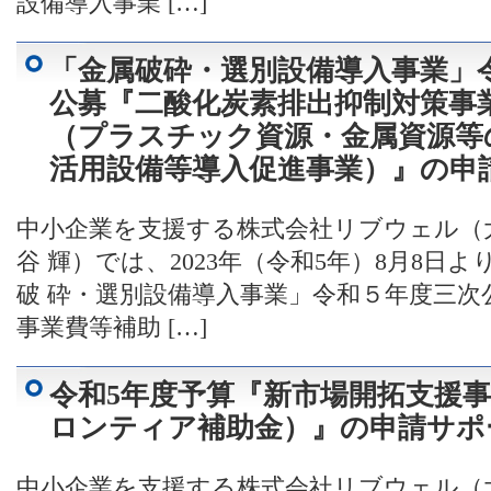
設備導入事業 […]
「金属破砕・選別設備導入事業」
公募『二酸化炭素排出抑制対策事
（プラスチック資源・金属資源等
活用設備等導入促進事業）』の申
中小企業を支援する株式会社リブウェル（
谷 輝）では、2023年（令和5年）8月8
破 砕・選別設備導入事業」令和５年度三次
事業費等補助 […]
令和5年度予算『新市場開拓支援
ロンティア補助金）』の申請サポ
中小企業を支援する株式会社リブウェル（