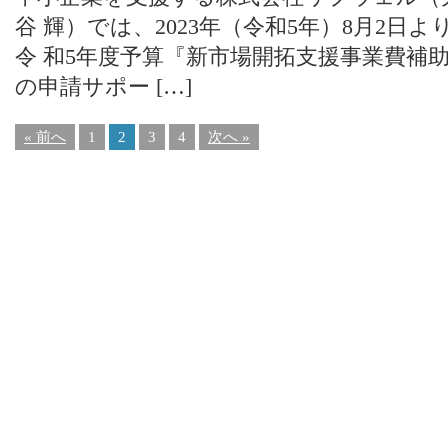
谷 輝）では、2023年（令和5年）8月2日
令 和5年度予算『新市場開拓支援事業費補
の申請サポー […]
« 前へ
1
2
3
4
次へ »