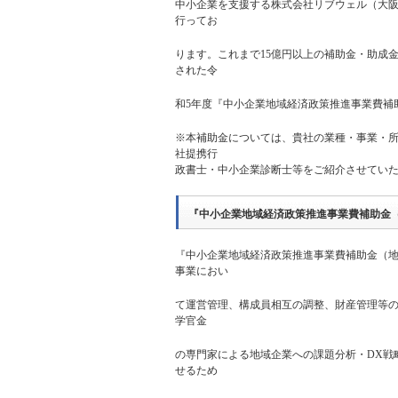
中小企業を支援する株式会社リブウェル（大阪
行ってお
ります。これまで15億円以上の補助金・助成金
された令
和5年度『中小企業地域経済政策推進事業費補
※本補助金については、貴社の業種・事業・
社提携行
政書士・中小企業診断士等をご紹介させてい
『中小企業地域経済政策推進事業費補助金（
『中小企業地域経済政策推進事業費補助金（地
事業におい
て運営管理、構成員相互の調整、財産管理等
学官金
の専門家による地域企業への課題分析・DX戦
せるため