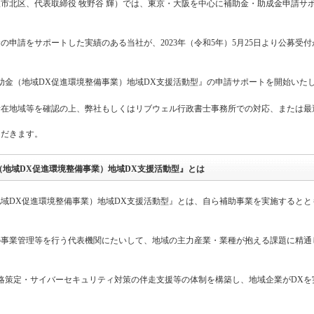
市北区、代表取締役 牧野谷 輝）では、東京・大阪を中心に補助金・助成金申請サ
の申請をサポートした実績のある当社が、2023年（令和5年）5月25日より公募受付
助金（地域DX促進環境整備事業）地域DX支援活動型』の申請サポートを開始いた
所在地域等を確認の上、弊社もしくはリブウェル行政書士事務所での対応、または最
ただきます。
地域DX促進環境整備事業）地域DX支援活動型』とは
域DX促進環境整備事業）地域DX支援活動型』とは、自ら補助事業を実施するとと
の事業管理等を行う代表機関にたいして、地域の主力産業・業種が抱える課題に精通
略策定・サイバーセキュリティ対策の伴走支援等の体制を構築し、地域企業がDXを