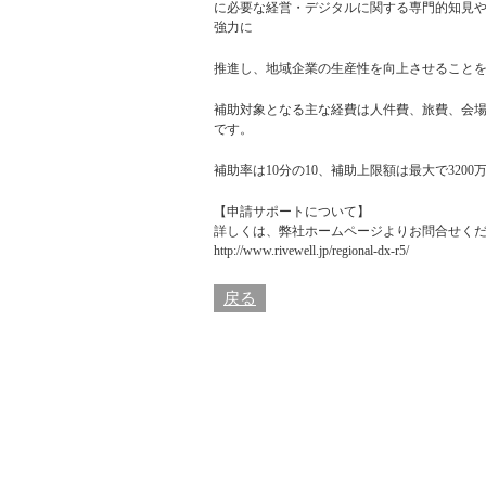
に必要な経営・デジタルに関する専門的知見や
強力に
推進し、地域企業の生産性を向上させること
補助対象となる主な経費は人件費、旅費、会場費
です。
補助率は10分の10、補助上限額は最大で320
【申請サポートについて】
詳しくは、
弊社ホームページ
よりお問合せく
http://www.rivewell.jp/regional-dx-r5/
戻る