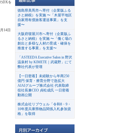
のDXを
徳島県美馬市へ寄付（企業版ふる
さと納税）を実施 〜「木屋平地区
自家用有償旅客運送事業」を支
援〜
月14日
大阪府寝屋川市へ寄付（企業版ふ
るさと納税）を実施 〜「働く場の
創出と多様な人材の育成・確保を
推進する事業」を支援〜
「ASTEEDA Executive Salon in 野沢
温泉村 by KIMETE｜武蔵野」にて
弊社代表が登壇
【一日密着】未経験から年商250
億円 保育・療育分野で急拡大
AIAIグループ株式会社 代表取締
役社長兼CEO 貞松成氏 一日密着
動画公開
株式会社リブウェル「令和8・9・
10年度兵庫県物品関係入札参加資
格」を取得