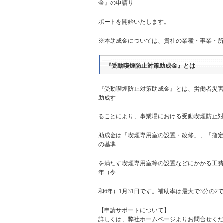
金』の申請サ
ポートを開始いたします。
※本助成金については、貴社の業種・事業・
『受動喫煙防止対策助成金』とは
『受動喫煙防止対策助成金』とは、労働者災
助成す
ることにより、事業場における受動喫煙防止
助成金は「喫煙専用室の設置・改修」、「指定
の基準
を満たす喫煙専用室等の設置などにかかる工費
年（令
和6年）1月31日です。補助率は最大で3分の2
【申請サポートについて】
詳しくは、
弊社ホームページ
よりお問合せく