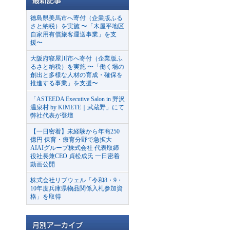
徳島県美馬市へ寄付（企業版ふる
さと納税）を実施 〜「木屋平地区
自家用有償旅客運送事業」を支
援〜
大阪府寝屋川市へ寄付（企業版ふ
るさと納税）を実施 〜「働く場の
創出と多様な人材の育成・確保を
推進する事業」を支援〜
「ASTEEDA Executive Salon in 野沢
温泉村 by KIMETE｜武蔵野」にて
弊社代表が登壇
【一日密着】未経験から年商250
億円 保育・療育分野で急拡大
AIAIグループ株式会社 代表取締
役社長兼CEO 貞松成氏 一日密着
動画公開
株式会社リブウェル「令和8・9・
10年度兵庫県物品関係入札参加資
格」を取得