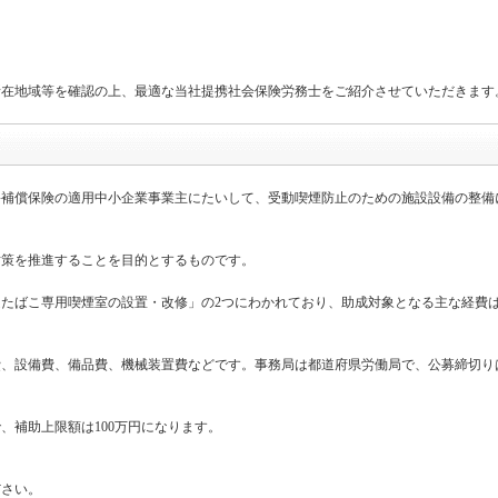
所在地域等を確認の上、最適な当社提携社会保険労務士をご紹介させていただきます
害補償保険の適用中小企業事業主にたいして、受動喫煙防止のための施設設備の整備
対策を推進することを目的とするものです。
たばこ専用喫煙室の設置・改修」の2つにわかれており、助成対象となる主な経費
、設備費、備品費、機械装置費などです。事務局は都道府県労働局で、公募締切りは2
で、補助上限額は100万円になります。
ださい。