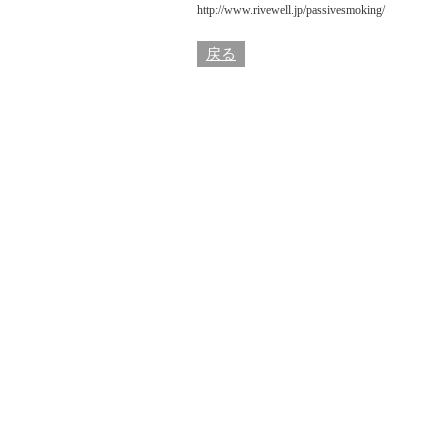
http://www.rivewell.jp/passivesmoking/
戻る