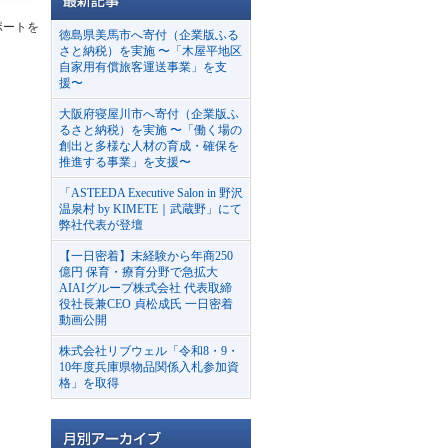
ポートを
徳島県美馬市へ寄付（企業版ふる
さと納税）を実施 〜「木屋平地区
自家用有償旅客運送事業」を支
援〜
大阪府寝屋川市へ寄付（企業版ふ
るさと納税）を実施 〜「働く場の
創出と多様な人材の育成・確保を
推進する事業」を支援〜
「ASTEEDA Executive Salon in 野沢
温泉村 by KIMETE｜武蔵野」にて
弊社代表が登壇
【一日密着】未経験から年商250
億円 保育・療育分野で急拡大
AIAIグループ株式会社 代表取締
役社長兼CEO 貞松成氏 一日密着
動画公開
株式会社リブウェル「令和8・9・
10年度兵庫県物品関係入札参加資
格」を取得