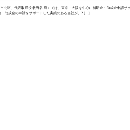
市北区、代表取締役 牧野谷 輝）では、東京・大阪を中心に補助金・助成金申請サ
金・助成金の申請をサポートした実績のある当社が、2 […]