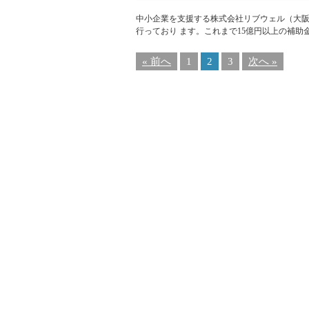
中小企業を支援する株式会社リブウェル（大阪
行っており ます。これまで15億円以上の補助
« 前へ
1
2
3
次へ »