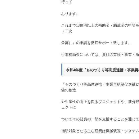
行って
おります。
これまで13億円以上の補助金・助成金の申請
（二次
公募）』の申請を徹底サポート致します。
※本補助金については、貴社の業種・事業・
令和4年度『ものづくり等高度連携・事業
『ものづくり等高度連携・事業再構築促進補
値の創造
や生産性の向上を図るプロジェクトや、新分
ェクトに
ついてその経費の一部を支援することを通じ
補助対象となる主な経費は機械装置・システ