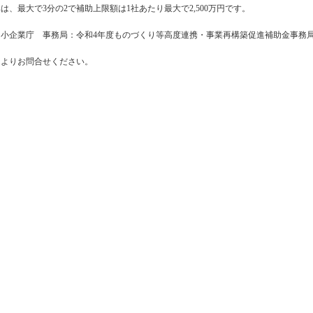
は、最大で3分の2で補助上限額は1社あたり最大で2,500万円です。
小企業庁 事務局：令和4年度ものづくり等高度連携・事業再構築促進補助金事務
ム
よりお問合せください。