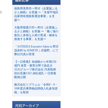
徳島県美馬市へ寄付（企業版ふる
局）
さと納税）を実施 〜「木屋平地区
自家用有償旅客運送事業」を支
援〜
大阪府寝屋川市へ寄付（企業版ふ
るさと納税）を実施 〜「働く場の
創出と多様な人材の育成・確保を
推進する事業」を支援〜
「ASTEEDA Executive Salon in 野沢
温泉村 by KIMETE｜武蔵野」にて
弊社代表が登壇
【一日密着】未経験から年商250
億円 保育・療育分野で急拡大
AIAIグループ株式会社 代表取締
役社長兼CEO 貞松成氏 一日密着
動画公開
株式会社リブウェル「令和8・9・
10年度兵庫県物品関係入札参加資
格」を取得