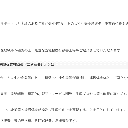
をサポートした実績のある当社が令和4年度『ものづくり等高度連携・事業再構築促
所在地域等を確認の上、最適な当社提携行政書士等をご紹介させていただきます。
再構築促進補助金（二次公募）』とは
助金』とは中小企業等に対し、複数の中小企業等が連携し、連携体全体として新たな
野展開、業態転換、革新的な製品・サービス開発、生産プロセス等の改善に取り組む
て、中小企業等の経済構造転換及び生産性向上を実現することを目的にしています。
ム構築費、技術導入費、専門家経費、運搬費等です。