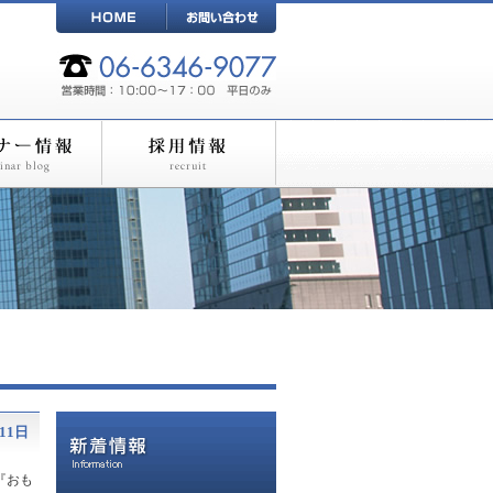
11日
『おも