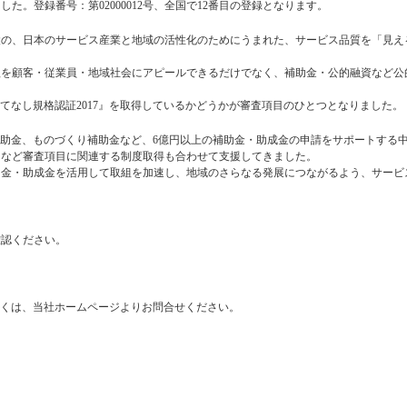
した。登録番号：第02000012号、全国で12番目の登録となります。
設の、日本のサービス産業と地域の活性化のためにうまれた、サービス品質を「見え
組を顧客・従業員・地域社会にアピールできるだけでなく、補助金・公的融資など公
おもてなし規格認証2017』を取得しているかどうかが審査項目のひとつとなりました。
補助金、ものづくり補助金など、6億円以上の補助金・助成金の申請をサポートする
』など審査項目に関連する制度取得も合わせて支援してきました。
助金・助成金を活用して取組を加速し、地域のさらなる発展につながるよう、サービ
確認ください。
詳しくは、当社ホームページよりお問合せください。