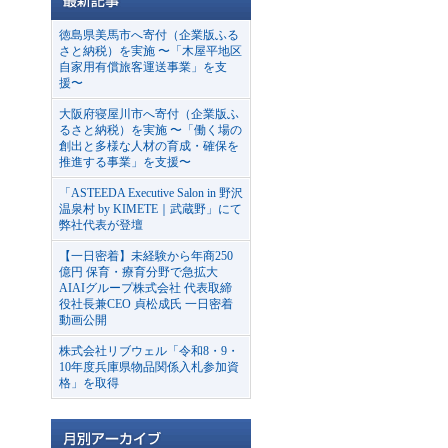
徳島県美馬市へ寄付（企業版ふる
さと納税）を実施 〜「木屋平地区
自家用有償旅客運送事業」を支
援〜
大阪府寝屋川市へ寄付（企業版ふ
るさと納税）を実施 〜「働く場の
創出と多様な人材の育成・確保を
推進する事業」を支援〜
「ASTEEDA Executive Salon in 野沢
温泉村 by KIMETE｜武蔵野」にて
弊社代表が登壇
【一日密着】未経験から年商250
億円 保育・療育分野で急拡大
AIAIグループ株式会社 代表取締
役社長兼CEO 貞松成氏 一日密着
動画公開
株式会社リブウェル「令和8・9・
10年度兵庫県物品関係入札参加資
格」を取得