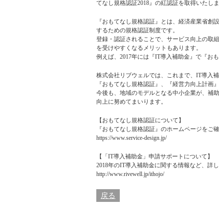
てなし規格認証2018』の紅認証を取得いたしま
『おもてなし規格認証』とは、経済産業省創
するための規格認証制度です。
登録・認証されることで、サービス向上の取
を受けやすくなるメリットもあります。
例えば、2017年には『IT導入補助金』で『
株式会社リブウェルでは、これまで、IT導入
『おもてなし規格認証』、『経営力向上計画
今後も、地域のモデルとなる中小企業が、補
向上に努めてまいります。
【おもてなし規格認証について】
『おもてなし規格認証』のホームページをご
https://www.service-design.jp/
【「IT導入補助金」申請サポートについて】
2018年のIT導入補助金に関する情報など、
http://www.rivewell.jp/ithojo/
戻る