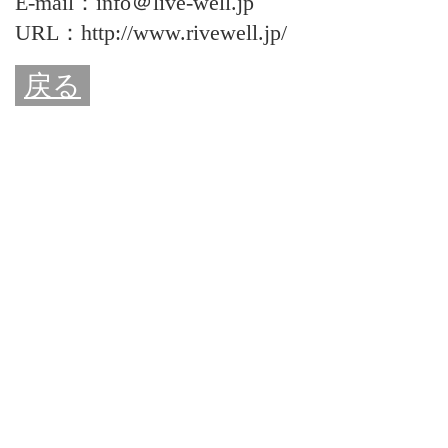
E-mail：info＠live-well.jp
URL：http://www.rivewell.jp/
戻る