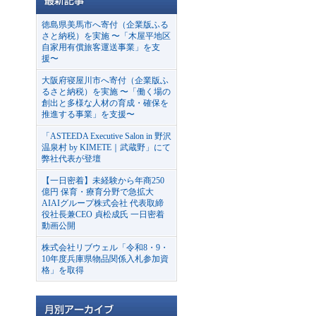
徳島県美馬市へ寄付（企業版ふる
さと納税）を実施 〜「木屋平地区
自家用有償旅客運送事業」を支
援〜
大阪府寝屋川市へ寄付（企業版ふ
るさと納税）を実施 〜「働く場の
創出と多様な人材の育成・確保を
推進する事業」を支援〜
「ASTEEDA Executive Salon in 野沢
温泉村 by KIMETE｜武蔵野」にて
弊社代表が登壇
【一日密着】未経験から年商250
億円 保育・療育分野で急拡大
AIAIグループ株式会社 代表取締
役社長兼CEO 貞松成氏 一日密着
動画公開
株式会社リブウェル「令和8・9・
10年度兵庫県物品関係入札参加資
格」を取得