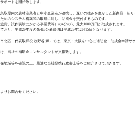
請サポートを開始致します。
、鳥取県内の農林漁業者と中小企業者が連携し、互いの強みを生かした新商品・新サ
のためのシステム構築等の取組に対し、助成金を交付するものです。
費、試作実験にかかる事業費等）の4分の3、最大1000万円が助成されます。
おり、平成29年度の第4回公募締切は平成29年12月15日となります。
市北区、代表取締役 牧野谷 輝）では、東京・大阪を中心に補助金・助成金申請サ
向け、当社の補助金コンサルタントが支援致します。
所在地域等を確認の上、最適な当社提携行政書士等をご紹介させて頂きます。
ジよりお問合せください。