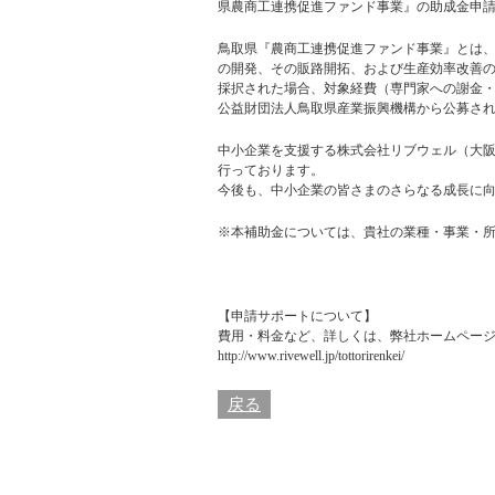
県農商工連携促進ファンド事業』の助成金申
鳥取県『農商工連携促進ファンド事業』とは
の開発、その販路開拓、および生産効率改善
採択された場合、対象経費（専門家への謝金・旅
公益財団法人鳥取県産業振興機構から公募されて
中小企業を支援する株式会社リブウェル（大阪
行っております。
今後も、中小企業の皆さまのさらなる成長に
※本補助金については、貴社の業種・事業・
【申請サポートについて】
費用・料金など、詳しくは、弊社ホームペー
http://www.rivewell.jp/tottorirenkei/
戻る