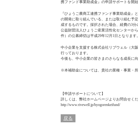
携ファンド事業助成金』の申請サポートを開
『ひょうご農商工連携ファンド事業助成金』
の開発に取り組んでいる、または取り組む予
成するものです。採択された場合、経費の3分の
公益財団法人ひょうご産業活性化センターから公
件）の公募締切は平成29年12月1日となります
中小企業を支援する株式会社リブウェル（大阪
行っております。
今後も、中小企業の皆さまのさらなる成長に
※本補助金については、貴社の業種・事業・
【申請サポートについて】
詳しくは、弊社ホームページよりお問合せく
http://www.rivewell.jp/hyogorenkeifund/
戻る