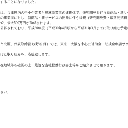
始することになりました。
とは、兵庫県内の中小企業者と農林漁業者の連携体で、研究開発を伴う新商品・新サ
定の事業者に対し、新商品・新サービスの開発に伴う経費（研究開発費・販路開拓費
2、最大500万円が助成されます。
募されており、平成30年度（平成30年4月頃から平成31年3月までに取り組む予定
。
市北区、代表取締役 牧野谷 輝）では、東京・大阪を中心に補助金・助成金申請サ
向けた取り組みを、応援致します。
所在地域等を確認の上、最適な当社提携行政書士等をご紹介させて頂きます。
ださい。