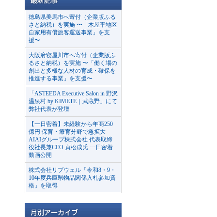
徳島県美馬市へ寄付（企業版ふる
さと納税）を実施 〜「木屋平地区
自家用有償旅客運送事業」を支
援〜
大阪府寝屋川市へ寄付（企業版ふ
るさと納税）を実施 〜「働く場の
創出と多様な人材の育成・確保を
推進する事業」を支援〜
「ASTEEDA Executive Salon in 野沢
温泉村 by KIMETE｜武蔵野」にて
弊社代表が登壇
【一日密着】未経験から年商250
億円 保育・療育分野で急拡大
AIAIグループ株式会社 代表取締
役社長兼CEO 貞松成氏 一日密着
動画公開
株式会社リブウェル「令和8・9・
10年度兵庫県物品関係入札参加資
格」を取得