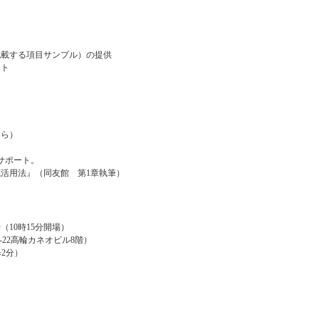
記載する項目サンプル）の提供
ート
きら）
サポート。
活用法』（同友館 第1章執筆）
時（10時15分開場）
-22高輪カネオビル8階）
2分）