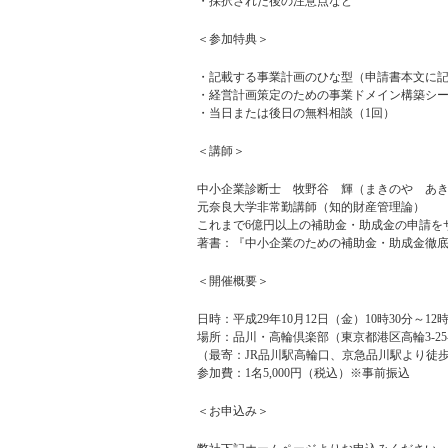
・採択された後の注意点など
＜参加特典＞
・記載する事業計画のひな型（申請書本文に
・経営計画策定のための事業ドメイン構築シ
・当日または後日の無料相談（1回）
＜講師＞
中小企業診断士 牧野谷 輝（まきのや あ
元奈良大学非常勤講師（知的財産管理論）
これまで6億円以上の補助金・助成金の申請を
著書：『中小企業のための補助金・助成金徹底
＜開催概要＞
日時：平成29年10月12日（金）10時30分～12
場所：品川・高輪倶楽部（東京都港区高輪3-25
（最寄：JR品川駅高輪口、京急品川駅より徒歩
参加費：1名5,000円（税込）※事前振込
＜お申込み＞