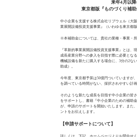
来年4月以
東京都版『ものづくり補助
中小企業を支援する株式会社リブウェル（大阪市
業展開設備投資支援事業』（いわゆる東京都
※本補助金については、貴社の業種・事業・
『革新的事業展開設備投資支援事業』とは、
成長産業分野への参入を目指す際に必要となる
機械設備を新たに購入する場合に、3分の2ないし
助成）。
今年度、東京都予算は50億円ついていますが、
を調べている時間がない、採択されやすい計
そのような新たな成長を目指す中小企業の皆さ
をサポートし、書籍『中小企業のための補助金・
が、申請のサポートを開始いたします。また、2
ントをお伝えします。
【申請サポートについて】
詳しくは、下記、ホームページよりお問合せ