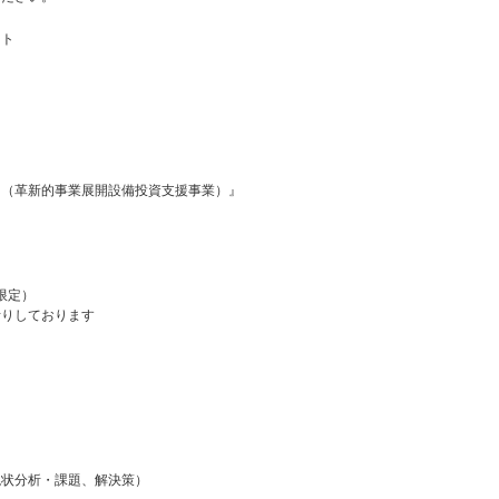
ート
ー（革新的事業展開設備投資支援事業）』
限定）
断りしております
現状分析・課題、解決策）