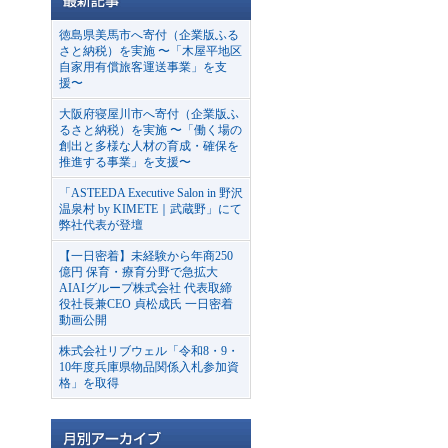
徳島県美馬市へ寄付（企業版ふる
さと納税）を実施 〜「木屋平地区
自家用有償旅客運送事業」を支
援〜
大阪府寝屋川市へ寄付（企業版ふ
るさと納税）を実施 〜「働く場の
創出と多様な人材の育成・確保を
推進する事業」を支援〜
「ASTEEDA Executive Salon in 野沢
温泉村 by KIMETE｜武蔵野」にて
弊社代表が登壇
【一日密着】未経験から年商250
億円 保育・療育分野で急拡大
AIAIグループ株式会社 代表取締
役社長兼CEO 貞松成氏 一日密着
動画公開
株式会社リブウェル「令和8・9・
10年度兵庫県物品関係入札参加資
格」を取得