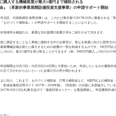
降に購入する機械装置が最大1億円まで補助される
金』（革新的事業展開設備投資支援事業）の申請サポート開始
北区、代表取締役 牧野谷輝）は、このたび東京都で2017年10月に募集される『
版『ものづくり補助金』）の申請サポートを開始することになりました。
所在地域等を確認の上、最適な当社提携行政書士等をご紹介させて頂きます。
現状に満足することなく果敢に挑戦する中小企業等が、更なる発展に向けた競争力の
最新機械設備を新たに購入するための経費の一部を助成するものです。100万円以
2分の1、最大1億円を受け取ることができます（例：3000万円購入→2分の1の150
申請期間は10月23日～10月26日の4日間と大変短いため、申請したいものの書類作
画の立て方がわからないといった企業の方の声が聞かれます。
まに向け、これまで、ものづくり補助金、IT導入補助金など、6億円以上の補助金
助成金徹底活用ガイド 2017年～2018年版』（同友館）の出版に全面協力してい
017年10月12日(木)東京品川で「徹底対策セミナー」を緊急開催し、申請書類作成
ください。