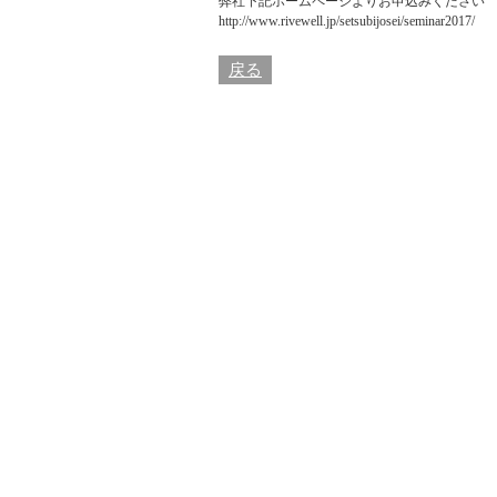
弊社下記ホームページよりお申込みください
http://www.rivewell.jp/setsubijosei/seminar2017/
戻る