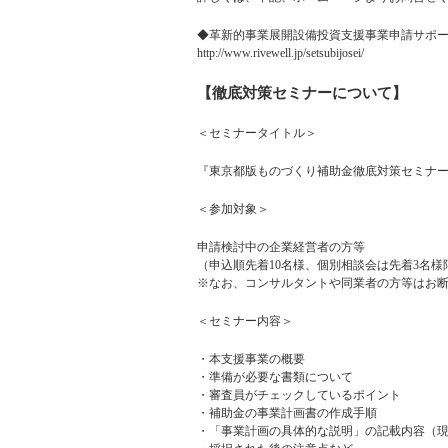
◆革新的事業展開設備投資支援事業申請サポ
http://www.rivewell.jp/setsubijosei/
【徹底対策セミナーについて】
＜セミナータイトル＞
『東京都版ものづくり補助金徹底対策セミナ
＜参加対象＞
申請検討中の企業経営者の方等
（申込順先着10名様、個別相談会は先着3名様
※なお、コンサルタントや同業者の方等はお
＜セミナー内容＞
・本支援事業の概要
・準備が必要な書類について
・審査員がチェックしているポイント
・補助金の事業計画書の作成手順
・「事業計画の具体的な説明」の記載内容（