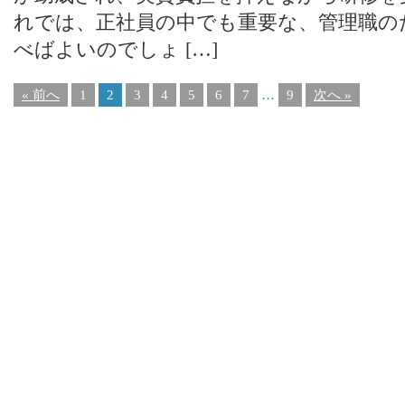
れでは、正社員の中でも重要な、管理職の
べばよいのでしょ […]
« 前へ
1
2
3
4
5
6
7
…
9
次へ »