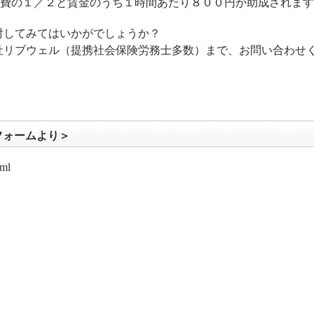
訓練経費の１／２と賃金のうち１時間あたり８００円が助成されま
討してみてはいかがでしょうか？
社リブウェル（提携社会保険労務士多数）まで、お問い合わせ
ら
フォームより＞
tml