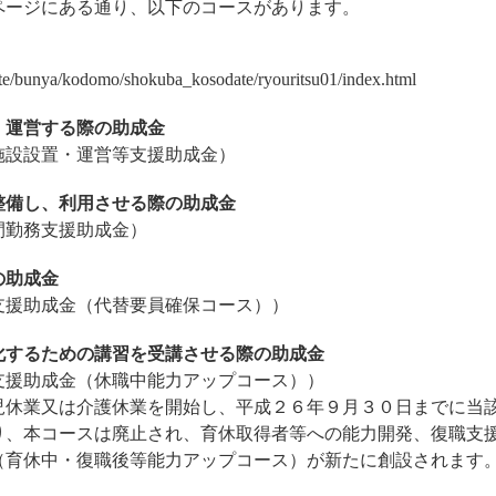
ページにある通り、以下のコースがあります。
uite/bunya/kodomo/shokuba_kosodate/ryouritsu01/index.html
・運営する際の助成金
施設設置・運営等支援助成金）
整備し、利用させる際の助成金
間勤務支援助成金）
の助成金
支援助成金（代替要員確保コース））
化するための講習を受講させる際の助成金
支援助成金（休職中能力アップコース））
児休業又は介護休業を開始し、平成２６年９月３０日までに当
り、本コースは廃止され、育休取得者等への能力開発、復職支
（育休中・復職後等能力アップコース）が新たに創設されます