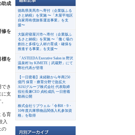
の助成
徳島県美馬市へ寄付（企業版ふる
さと納税）を実施 〜「木屋平地区
自家用有償旅客運送事業」を支
援〜
研修を
大阪府寝屋川市へ寄付（企業版ふ
るさと納税）を実施 〜「働く場の
創出と多様な人材の育成・確保を
推進する事業」を支援〜
「ASTEEDA Executive Salon in 野沢
目標を
温泉村 by KIMETE｜武蔵野」にて
弊社代表が登壇
【一日密着】未経験から年商250
億円 保育・療育分野で急拡大
用でき
AIAIグループ株式会社 代表取締
役社長兼CEO 貞松成氏 一日密着
主に支
動画公開
す。
株式会社リブウェル「令和8・9・
10年度兵庫県物品関係入札参加資
よる育
格」を取得
校入
上の