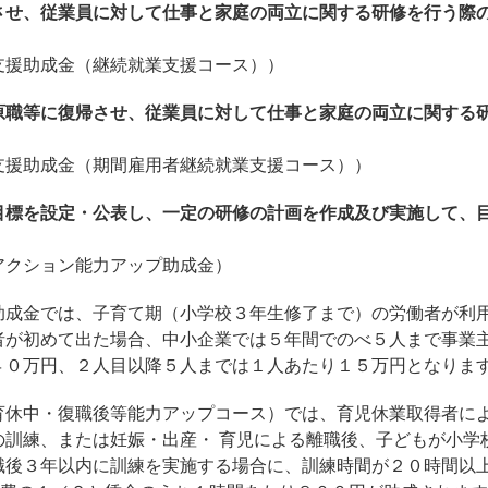
させ、従業員に対して仕事と家庭の両立に関する研修を行う際
支援助成金（継続就業支援コース））
原職等に復帰させ、従業員に対して仕事と家庭の両立に関する
支援助成金（期間雇用者継続就業支援コース））
目標を設定・公表し、一定の研修の計画を作成及び実施して、
アクション能力アップ助成金）
助成金では、子育て期（小学校３年生修了まで）の労働者が利
者が初めて出た場合、中小企業では５年間でのべ５人まで事業
４０万円、２人目以降５人までは１人あたり１５万円となりま
育休中・復職後等能力アップコース）では、育児休業取得者に
の訓練、または妊娠・出産・ 育児による離職後、子どもが小学
職後３年以内に訓練を実施する場合に、訓練時間が２０時間以