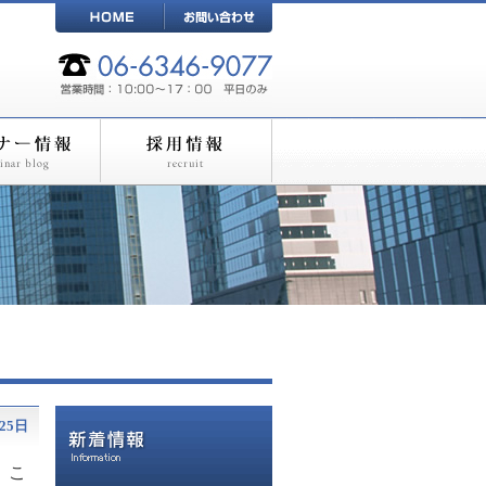
25日
。こ