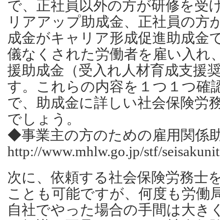
で、正社員以外の方が研修を受
リアアップ助成金、正社員の方
成金がキャリア形成促進助成金
儀なくされた労働者を雇い入れ
援助成金（受入れ人材育成支援
す。これらの内容を１つ１つ確
で、助成金に詳しい社会保険労
でしょう。
◆事業主の方のための雇用関係
http://www.mhlw.go.jp/stf/seisakun
次に、依頼する社会保険労務士
ことも可能ですが、何度も労働
自社でやった場合の手間は大き