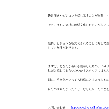
経営理念やビジョンを指し示すことが重要・
でも、うちの会社には明文化したものがない
結構、ビジョンを明文化されることに対して
しても無理があります。
まずは、あなたが会社を創業した時の、『や
社だと感じてもらいたいか？スタッフにはど
別に、明文化といっても額縁に入るようなも
自分のやりたかったこと・なりたかったこと
お問い合わせ：
http://www.live-well.jp/miscs/co