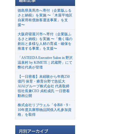
徳島県美馬市へ寄付（企業版ふる
さと納税）を実施 〜「木屋平地区
自家用有償旅客運送事業」を支
援〜
大阪府寝屋川市へ寄付（企業版ふ
るさと納税）を実施 〜「働く場の
創出と多様な人材の育成・確保を
推進する事業」を支援〜
「ASTEEDA Executive Salon in 野沢
温泉村 by KIMETE｜武蔵野」にて
弊社代表が登壇
【一日密着】未経験から年商250
億円 保育・療育分野で急拡大
AIAIグループ株式会社 代表取締
役社長兼CEO 貞松成氏 一日密着
動画公開
株式会社リブウェル「令和8・9・
10年度兵庫県物品関係入札参加資
格」を取得