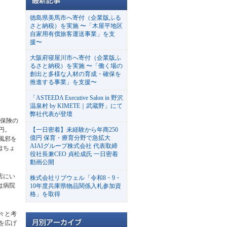
徳島県美馬市へ寄付（企業版ふる
さと納税）を実施 〜「木屋平地区
自家用有償旅客運送事業」を支
援〜
大阪府寝屋川市へ寄付（企業版ふ
るさと納税）を実施 〜「働く場の
創出と多様な人材の育成・確保を
推進する事業」を支援〜
「ASTEEDA Executive Salon in 野沢
温泉村 by KIMETE｜武蔵野」にて
弊社代表が登壇
康保険の
万円。
【一日密着】未経験から年商250
億円 保育・療育分野で急拡大
風邪を
AIAIグループ株式会社 代表取締
はちょ
役社長兼CEO 貞松成氏 一日密着
動画公開
店にい
株式会社リブウェル「令和8・9・
は病院
10年度兵庫県物品関係入札参加資
格」を取得
々と考
を広げ