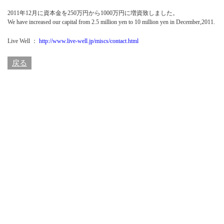
2011年12月に資本金を250万円から1000万円に増資致しました。
We have increased our capital from 2.5 million yen to 10 million yen in December,2011.
Live Well ：
http://www.live-well.jp/miscs/contact.html
戻る