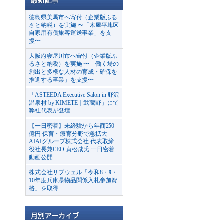
徳島県美馬市へ寄付（企業版ふる
さと納税）を実施 〜「木屋平地区
自家用有償旅客運送事業」を支
援〜
大阪府寝屋川市へ寄付（企業版ふ
るさと納税）を実施 〜「働く場の
創出と多様な人材の育成・確保を
推進する事業」を支援〜
「ASTEEDA Executive Salon in 野沢
温泉村 by KIMETE｜武蔵野」にて
弊社代表が登壇
【一日密着】未経験から年商250
億円 保育・療育分野で急拡大
AIAIグループ株式会社 代表取締
役社長兼CEO 貞松成氏 一日密着
動画公開
株式会社リブウェル「令和8・9・
10年度兵庫県物品関係入札参加資
格」を取得